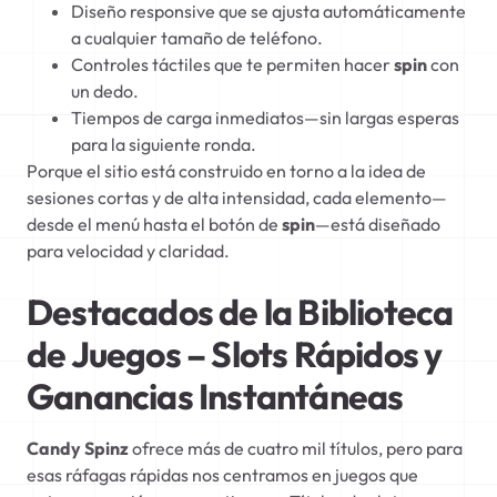
Diseño responsive que se ajusta automáticamente
a cualquier tamaño de teléfono.
Controles táctiles que te permiten hacer
spin
con
un dedo.
Tiempos de carga inmediatos—sin largas esperas
para la siguiente ronda.
Porque el sitio está construido en torno a la idea de
sesiones cortas y de alta intensidad, cada elemento—
desde el menú hasta el botón de
spin
—está diseñado
para velocidad y claridad.
Destacados de la Biblioteca
de Juegos – Slots Rápidos y
Ganancias Instantáneas
Candy Spinz
ofrece más de cuatro mil títulos, pero para
esas ráfagas rápidas nos centramos en juegos que