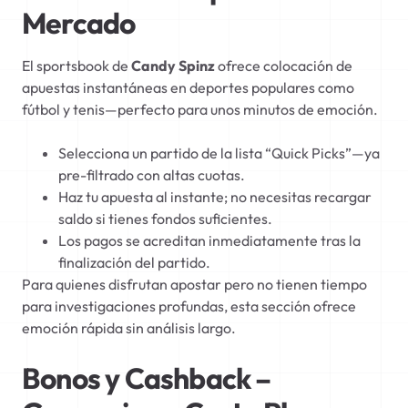
Mercado
El sportsbook de
Candy Spinz
ofrece colocación de
apuestas instantáneas en deportes populares como
fútbol y tenis—perfecto para unos minutos de emoción.
Selecciona un partido de la lista “Quick Picks”—ya
pre-filtrado con altas cuotas.
Haz tu apuesta al instante; no necesitas recargar
saldo si tienes fondos suficientes.
Los pagos se acreditan inmediatamente tras la
finalización del partido.
Para quienes disfrutan apostar pero no tienen tiempo
para investigaciones profundas, esta sección ofrece
emoción rápida sin análisis largo.
Bonos y Cashback –