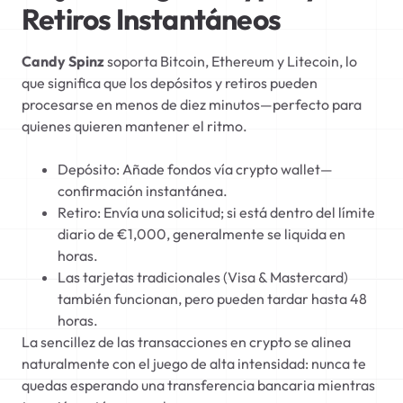
Retiros Instantáneos
Candy Spinz
soporta Bitcoin, Ethereum y Litecoin, lo
que significa que los depósitos y retiros pueden
procesarse en menos de diez minutos—perfecto para
quienes quieren mantener el ritmo.
Depósito: Añade fondos vía crypto wallet—
confirmación instantánea.
Retiro: Envía una solicitud; si está dentro del límite
diario de €1,000, generalmente se liquida en
horas.
Las tarjetas tradicionales (Visa & Mastercard)
también funcionan, pero pueden tardar hasta 48
horas.
La sencillez de las transacciones en crypto se alinea
naturalmente con el juego de alta intensidad: nunca te
quedas esperando una transferencia bancaria mientras