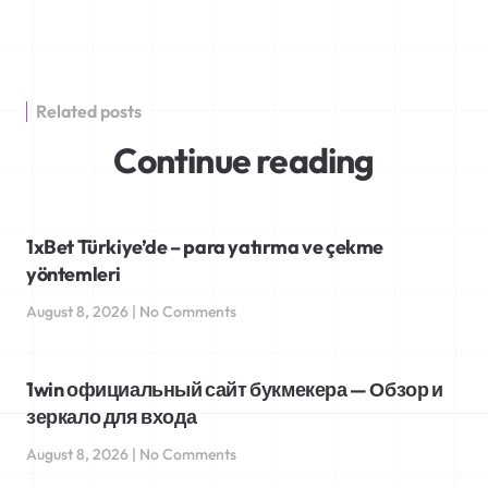
Related posts
Continue reading
1xBet Türkiye’de – para yatırma ve çekme
yöntemleri
August 8, 2026
No Comments
1win официальный сайт букмекера — Обзор и
зеркало для входа
August 8, 2026
No Comments