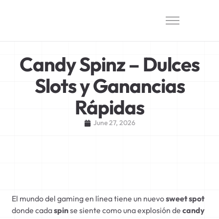
Candy Spinz – Dulces
Slots y Ganancias
Rápidas
June 27, 2026
El mundo del gaming en línea tiene un nuevo
sweet spot
donde cada
spin
se siente como una explosión de
candy