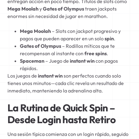
entregan acción en poco tiempo. Títulos de slots como
Mega Moolah
y
Gates of Olympus
traen jackpots
enormes sin necesidad de jugar en marathon.
Mega Moolah
– Slots con jackpot progresivo y
pagos que pueden aparecer en un solo
spin
.
Gates of Olympus
– Rodillos míticos que te
recompensan al instante con
free spins
.
Spaceman
– Juego de
instant win
con pagos
rápidos.
Los juegos de
instant win
son perfectos cuando solo
tienes unos minutos—cada clic revela un resultado de
inmediato, manteniendo la adrenalina alta.
La Rutina de Quick Spin –
Desde Login hasta Retiro
Una sesión típica comienza con un login rápido, seguido