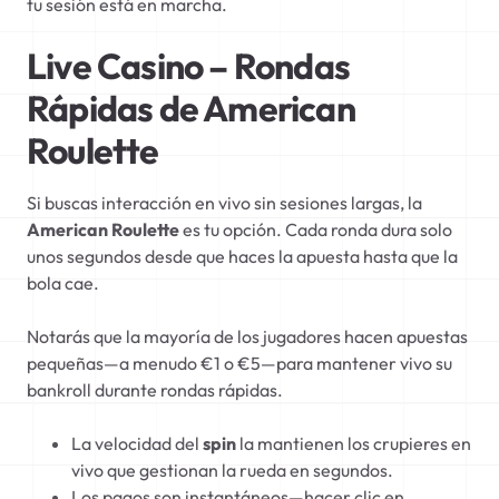
tu sesión está en marcha.
Live Casino – Rondas
Rápidas de American
Roulette
Si buscas interacción en vivo sin sesiones largas, la
American Roulette
es tu opción. Cada ronda dura solo
unos segundos desde que haces la apuesta hasta que la
bola cae.
Notarás que la mayoría de los jugadores hacen apuestas
pequeñas—a menudo €1 o €5—para mantener vivo su
bankroll durante rondas rápidas.
La velocidad del
spin
la mantienen los crupieres en
vivo que gestionan la rueda en segundos.
Los pagos son instantáneos—hacer clic en