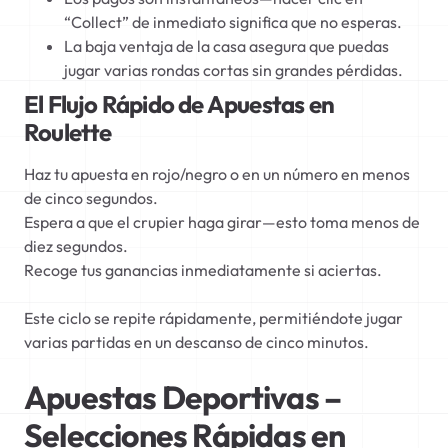
“Collect” de inmediato significa que no esperas.
La baja ventaja de la casa asegura que puedas
jugar varias rondas cortas sin grandes pérdidas.
El Flujo Rápido de Apuestas en
Roulette
Haz tu apuesta en rojo/negro o en un número en menos
de cinco segundos.
Espera a que el crupier haga girar—esto toma menos de
diez segundos.
Recoge tus ganancias inmediatamente si aciertas.
Este ciclo se repite rápidamente, permitiéndote jugar
varias partidas en un descanso de cinco minutos.
Apuestas Deportivas –
Selecciones Rápidas en