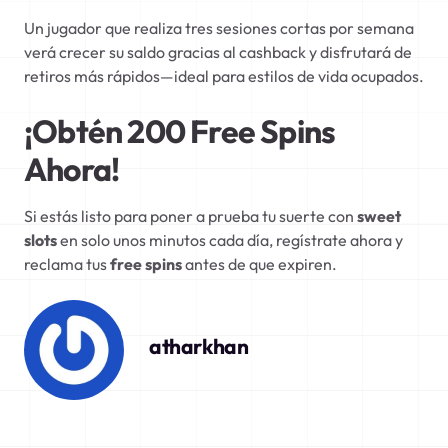
Un jugador que realiza tres sesiones cortas por semana
verá crecer su saldo gracias al cashback y disfrutará de
retiros más rápidos—ideal para estilos de vida ocupados.
¡Obtén 200 Free Spins
Ahora!
Si estás listo para poner a prueba tu suerte con
sweet
slots
en solo unos minutos cada día, regístrate ahora y
reclama tus
free spins
antes de que expiren.
atharkhan