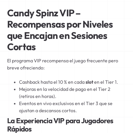
Candy Spinz VIP –
Recompensas por Niveles
que Encajan en Sesiones
Cortas
El programa VIP recompensa el juego frecuente pero
breve ofreciendo:
Cashback hasta el 10 % en cada
slot
en el Tier 1.
Mejoras en la velocidad de pago en el Tier 2
(retiros en horas).
Eventos en vivo exclusivos en el Tier 3 que se
ajustan a descansos cortos.
La Experiencia VIP para Jugadores
Rápidos