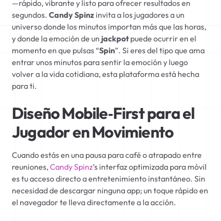
—rápido, vibrante y listo para ofrecer resultados en
segundos.
Candy Spinz
invita a los jugadores a un
universo donde los minutos importan más que las horas,
y donde la emoción de un
jackpot
puede ocurrir en el
momento en que pulsas “
Spin
”. Si eres del tipo que ama
entrar unos minutos para sentir la emoción y luego
volver a la vida cotidiana, esta plataforma está hecha
para ti.
Diseño Mobile‑First para el
Jugador en Movimiento
Cuando estás en una pausa para café o atrapado entre
reuniones,
Candy Spinz
’s interfaz optimizada para móvil
es tu acceso directo a entretenimiento instantáneo. Sin
necesidad de descargar ninguna app; un toque rápido en
el navegador te lleva directamente a la acción.