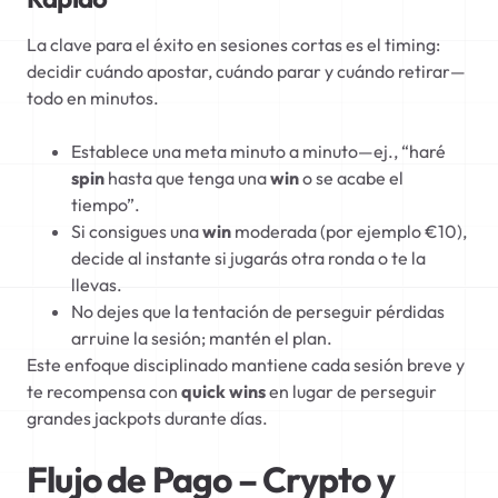
La clave para el éxito en sesiones cortas es el timing:
decidir cuándo apostar, cuándo parar y cuándo retirar—
todo en minutos.
Establece una meta minuto a minuto—ej., “haré
spin
hasta que tenga una
win
o se acabe el
tiempo”.
Si consigues una
win
moderada (por ejemplo €10),
decide al instante si jugarás otra ronda o te la
llevas.
No dejes que la tentación de perseguir pérdidas
arruine la sesión; mantén el plan.
Este enfoque disciplinado mantiene cada sesión breve y
te recompensa con
quick wins
en lugar de perseguir
grandes jackpots durante días.
Flujo de Pago – Crypto y