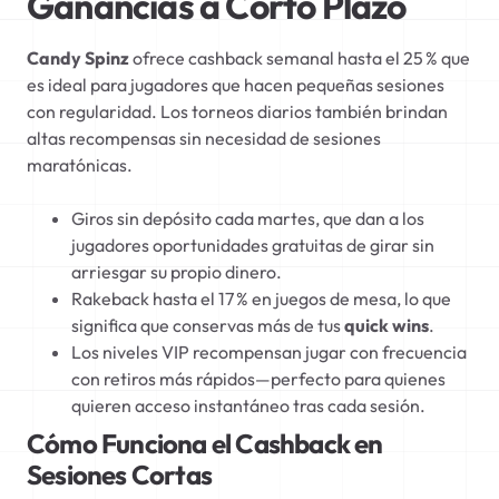
Ganancias a Corto Plazo
Candy Spinz
ofrece cashback semanal hasta el 25 % que
es ideal para jugadores que hacen pequeñas sesiones
con regularidad. Los torneos diarios también brindan
altas recompensas sin necesidad de sesiones
maratónicas.
Giros sin depósito cada martes, que dan a los
jugadores oportunidades gratuitas de girar sin
arriesgar su propio dinero.
Rakeback hasta el 17 % en juegos de mesa, lo que
significa que conservas más de tus
quick wins
.
Los niveles VIP recompensan jugar con frecuencia
con retiros más rápidos—perfecto para quienes
quieren acceso instantáneo tras cada sesión.
Cómo Funciona el Cashback en
Sesiones Cortas