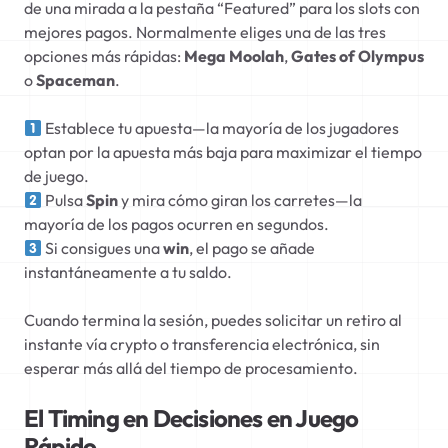
de una mirada a la pestaña “Featured” para los slots con
mejores pagos. Normalmente eliges una de las tres
opciones más rápidas:
Mega Moolah
,
Gates of Olympus
o
Spaceman
.
Establece tu apuesta—la mayoría de los jugadores
optan por la apuesta más baja para maximizar el tiempo
de juego.
Pulsa
Spin
y mira cómo giran los carretes—la
mayoría de los pagos ocurren en segundos.
Si consigues una
win
, el pago se añade
instantáneamente a tu saldo.
Cuando termina la sesión, puedes solicitar un retiro al
instante vía crypto o transferencia electrónica, sin
esperar más allá del tiempo de procesamiento.
El Timing en Decisiones en Juego
Rápido