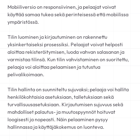
Mobiiliversio on responsiivinen, ja pelaajat voivat
käyttää samaa tukea sekä perinteisessä että mobiilissa
ympäristössä.
Tilin luominen ja kirjautuminen on rakennettu
yksinkertaiseksi prosessiksi. Pelaajat voivat helposti
aloittaa rekisteröitymisen, luoda vahvan salasanan ja
varmistaa tilinsä. Kun tilin vahvistaminen on suoritettu,
pelaaja voi aloittaa pelaamisen ja tutustua
pelivalikoimaan.
Tilin hallinta on suunniteltu sujuvaksi; pelaaja voi hallita
henkilökohtaisia asetuksiaan, talletuksiaan sekä
turvallisuusasetuksiaan. Kirjautumisen sujuvuus sekä
mahdolliset palautus- ja muutospyynnöt hoituvat
loogisesti ja nopeasti. Näin pelaaminen pysyy
hallinnassa ja käyttäjäkokemus on luonteva.