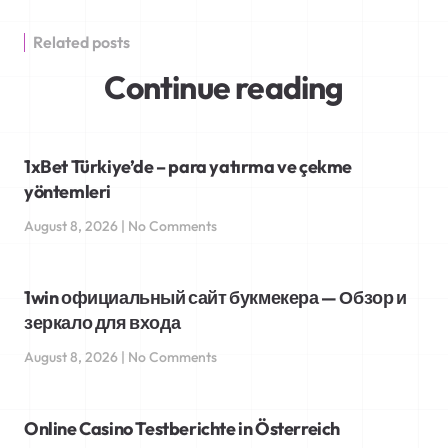
Related posts
Continue reading
1xBet Türkiye’de – para yatırma ve çekme
yöntemleri
August 8, 2026
No Comments
1win официальный сайт букмекера — Обзор и
зеркало для входа
August 8, 2026
No Comments
Online Casino Testberichte in Österreich