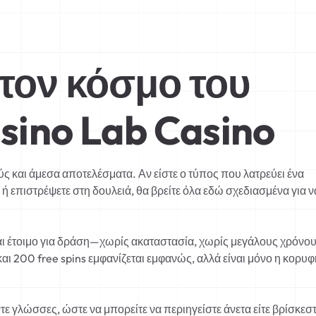
τον κόσμο του
sino Lab Casino
ύς και άμεσα αποτελέσματα. Αν είστε ο τύπος που λατρεύει ένα
ή επιστρέψετε στη δουλειά, θα βρείτε όλα εδώ σχεδιασμένα για ν
 και έτοιμο για δράση—χωρίς ακαταστασία, χωρίς μεγάλους χρόνο
 200 free spins εμφανίζεται εμφανώς, αλλά είναι μόνο η κορυφ
ε γλώσσες, ώστε να μπορείτε να περιηγείστε άνετα είτε βρίσκεσ