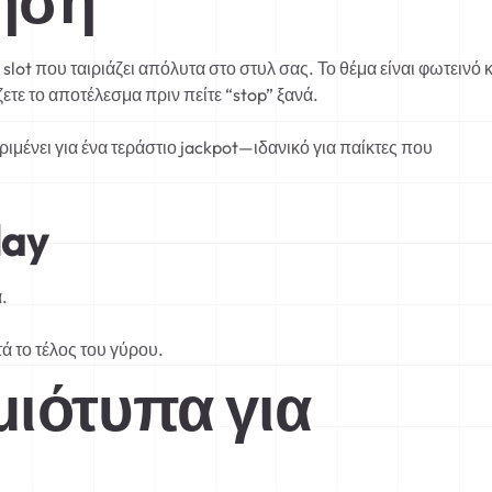
ηση
 slot που ταιριάζει απόλυτα στο στυλ σας. Το θέμα είναι φωτεινό 
ετε το αποτέλεσμα πριν πείτε “stop” ξανά.
ιμένει για ένα τεράστιο jackpot—ιδανικό για παίκτες που
lay
.
ά το τέλος του γύρου.
μιότυπα για