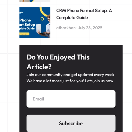
CRM Phone Format Setup: A
Complete Guide
atharkhan
July 28, 2025
Do You Enjoyed This
Article?
Join our community and get updated every week
We have a lot more just for you! Lets join us now
Subscribe