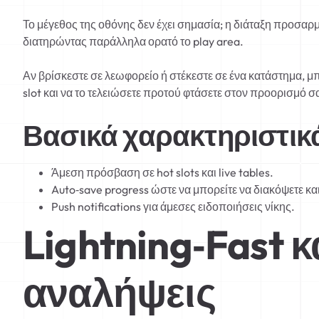
Το μέγεθος της οθόνης δεν έχει σημασία; η διάταξη προσαρμ
διατηρώντας παράλληλα ορατό το play area.
Αν βρίσκεστε σε λεωφορείο ή στέκεστε σε ένα κατάστημα, μ
slot και να το τελειώσετε προτού φτάσετε στον προορισμό σ
Βασικά χαρακτηριστικά
Άμεση πρόσβαση σε hot slots και live tables.
Auto‑save progress ώστε να μπορείτε να διακόψετε κα
Push notifications για άμεσες ειδοποιήσεις νίκης.
Lightning‑Fast κ
αναλήψεις