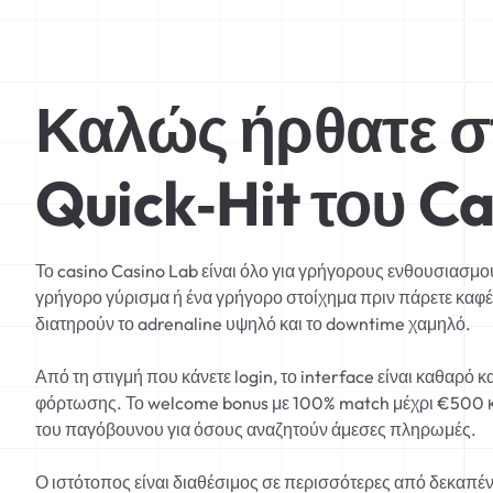
Καλώς ήρθατε σ
Quick‑Hit του Ca
Το casino Casino Lab είναι όλο για γρήγορους ενθουσιασμο
γρήγορο γύρισμα ή ένα γρήγορο στοίχημα πριν πάρετε καφέ 
διατηρούν το adrenaline υψηλό και το downtime χαμηλό.
Από τη στιγμή που κάνετε login, το interface είναι καθαρό
φόρτωσης. Το welcome bonus με 100% match μέχρι €500 και
του παγόβουνου για όσους αναζητούν άμεσες πληρωμές.
Ο ιστότοπος είναι διαθέσιμος σε περισσότερες από δεκαπέντ