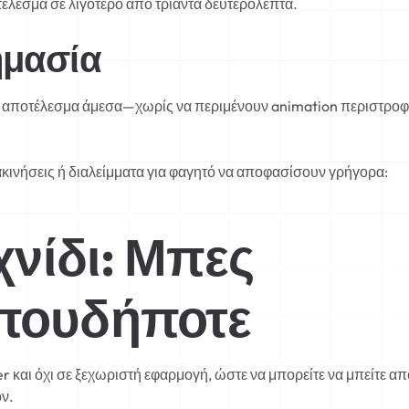
ποτέλεσμα σε λιγότερο από τριάντα δευτερόλεπτα.
σημασία
 το αποτέλεσμα άμεσα—χωρίς να περιμένουν animation περιστρο
κινήσεις ή διαλείμματα για φαγητό να αποφασίσουν γρήγορα:
χνίδι: Μπες
οπουδήποτε
r και όχι σε ξεχωριστή εφαρμογή, ώστε να μπορείτε να μπείτε απ
ον.